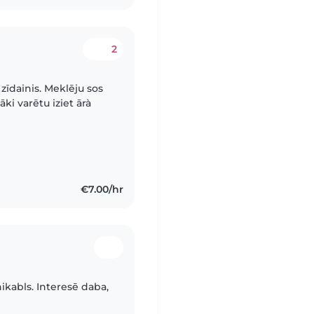
2
 zīdainis. Meklēju sos
cāki varētu iziet ārà
€7.00/hr
ikabls. Interesē daba,