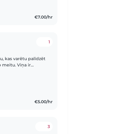
€7.00/hr
1
, kas varētu palīdzēt
meitu. Viņa ir
€5.00/hr
3