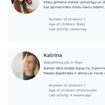
Mūsu ģimene meklē uzmanīgu un dr
kas apmierinātu mūsu vienu zīdaini, 
un iepazīšanās ar jauniem cilvēkiem. 
runā angliski,..
Number of children: 1
Age of children:
Baby
Last activity: yesterday
Katrīna
Babysitting job in Riga
Kamēr tētis strādā ārpus LV, mammai
Mazais 6gadnieks ir aktīvs un nevar
pats kamēr mamma aiziet pasportot
domām. Meklējam kādu..
Number of children: 1
Age of children:
Preschooler
Last activity: 4 weeks ago