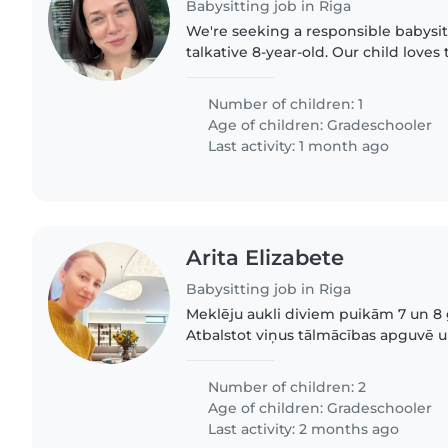
Babysitting job in Riga
We're seeking a responsible babysitt
talkative 8-year-old. Our child loves
conversations, so someone who enjo
activities would..
Number of children: 1
Age of children:
Gradeschooler
Last activity: 1 month ago
Arita Elizabete
Babysitting job in Riga
Meklēju aukli diviem puikām 7 un 8
Atbalstot viņus tālmācības apguvē un
pulciņiem, treniņiem. Vēlams ar pe
veselīga dzīvesveida paradumiem...
Number of children: 2
Age of children:
Gradeschooler
Last activity: 2 months ago