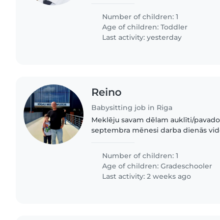
Number of children: 1
Age of children:
Toddler
Last activity: yesterday
Reino
Babysitting job in Riga
Meklēju savam dēlam auklīti/pavadon
septembra mēnesi darba dienās vidē
bērna nogadašanai mājās no skolas 
mājām Purvciemā laika posmā..
Number of children: 1
Age of children:
Gradeschooler
Last activity: 2 weeks ago