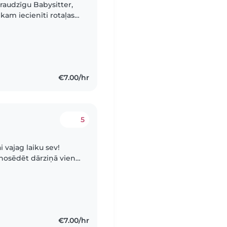
audzīgu Babysitter,
kam iecienīti rotaļas
Priekšroka balsij, kas
€7.00/hr
5
 vajag laiku sev!
 nosēdēt dārziņā viens
 un pabūt ar savām
€7.00/hr