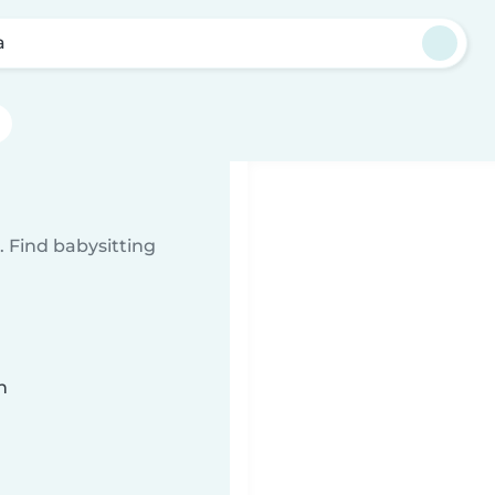
a
 Find babysitting
n