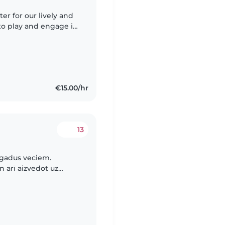
er for our lively and
 to play and engage in
ys interactive
€15.00/hr
13
 gadus veciem.
 arī aizvedot uz
dagoģisku pieredzi un