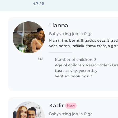
4,7 / 5
Lianna
Babysitting job in Riga
Man ir trīs bērni: 9 gadus vecs, 3 g
vecs bērns. Pašlaik esmu trešajā gr
tāpēc jebkāda papildu palīdzība būtu ļo
interesē:..
(2)
Number of children: 3
Age of children:
Preschooler
•
Gr
Last activity: yesterday
Verified bookings: 3
Kadir
New
Babysitting job in Riga