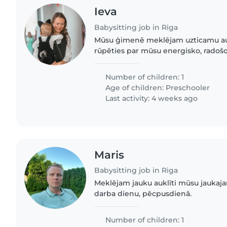
Ieva
Babysitting job in Riga
Mūsu ģimenē meklējam uzticamu auk
rūpēties par mūsu energisko, radošo
pirmsskolnieku. Ļoti būtu vēlams, j
reģistrēties par mājdzīvniekiem,..
Number of children: 1
Age of children:
Preschooler
Last activity: 4 weeks ago
Maris
Babysitting job in Riga
Meklējam jauku auklīti mūsu jaukaj
darba dienu, pēcpusdienā.
Number of children: 1