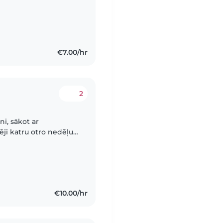
€7.00/hr
2
i, sākot ar
ji katru otro nedēļu,
Rīgas centrā uz
€10.00/hr