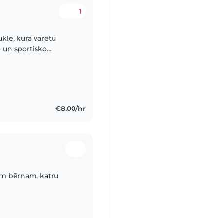
1
lē, kura varētu
 un sportisko
a pretendenšu varētu
€8.00/hr
am bērnam, katru