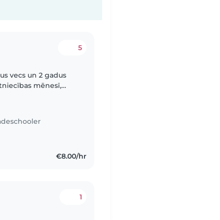
5
adus vecs un 2 gadus
ūtniecības mēnesī,
ti pateicīga. Mani
adeschooler
€8.00/hr
1